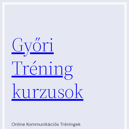
Ugrás
a
tartalomhoz
Győri
Tréning
kurzusok
Online Kommunikációs Tréningek