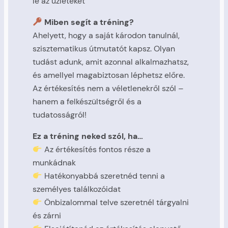
le az üzleteket
Miben segít a tréning?
Ahelyett, hogy a saját károdon tanulnál,
szisztematikus útmutatót kapsz. Olyan
tudást adunk, amit azonnal alkalmazhatsz,
és amellyel magabiztosan léphetsz előre.
Az értékesítés nem a véletlenekről szól –
hanem a felkészültségről és a
tudatosságról!
Ez a tréning neked szól, ha…
Az értékesítés fontos része a
munkádnak
Hatékonyabbá szeretnéd tenni a
személyes találkozóidat
Önbizalommal telve szeretnél tárgyalni
és zárni