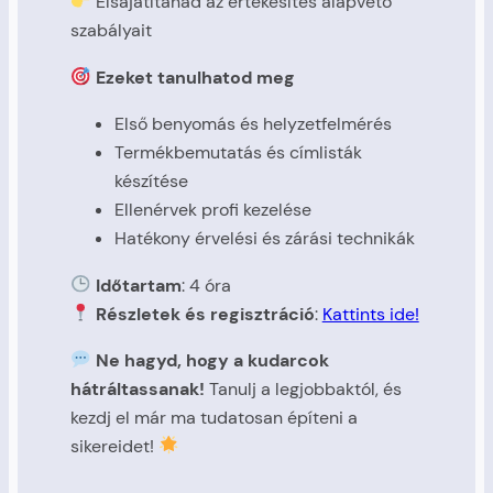
Elsajátítanád az értékesítés alapvető
szabályait
Ezeket tanulhatod meg
Első benyomás és helyzetfelmérés
Termékbemutatás és címlisták
készítése
Ellenérvek profi kezelése
Hatékony érvelési és zárási technikák
Időtartam
: 4 óra
Részletek és regisztráció
:
Kattints ide!
Ne hagyd, hogy a kudarcok
hátráltassanak!
Tanulj a legjobbaktól, és
kezdj el már ma tudatosan építeni a
sikereidet!