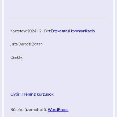
Közzétéve
2024-12-13
itt:
Értékesítési kommunikáció
, írta:
Daróczi Zoltán
Cimkék:
Győri Tréning kurzusok
Büszke üzemeltető:
WordPress