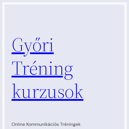
Ugrás
a
tartalomhoz
Győri
Tréning
kurzusok
Online Kommunikációs Tréningek