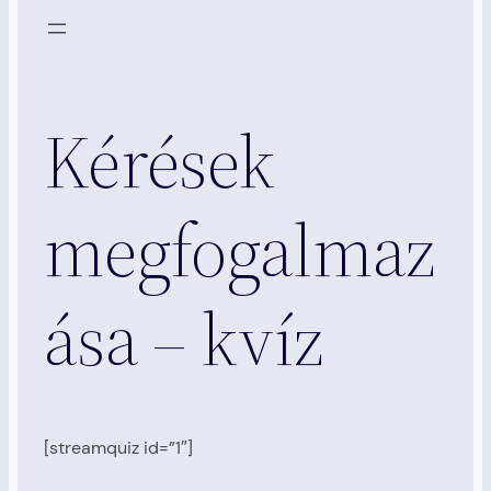
Kérések
megfogalmaz
ása – kvíz
[streamquiz id=”1″]