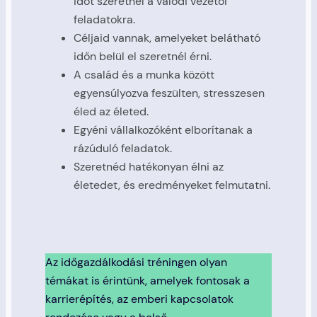
időt szeretnél a valódi vezetői
feladatokra.
Céljaid vannak, amelyeket belátható
időn belül el szeretnél érni.
A család és a munka között
egyensúlyozva feszülten, stresszesen
éled az életed.
Egyéni vállalkozóként elborítanak a
rázúduló feladatok.
Szeretnéd hatékonyan élni az
életedet, és eredményeket felmutatni.
Az időgazdálkodási tréningen olyan
témákat is érintünk, amelyek fontosak a
karrierépítés, az emberi kapcsolatok