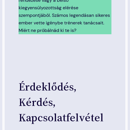
rendezése vagy a belső
kiegyensúlyozottság elérése
szempontjából. Számos legendásan sikeres
ember vette igénybe trénerek tanácsait.
Miért ne próbálnád ki te is?
Érdeklődés,
Kérdés,
Kapcsolatfelvétel