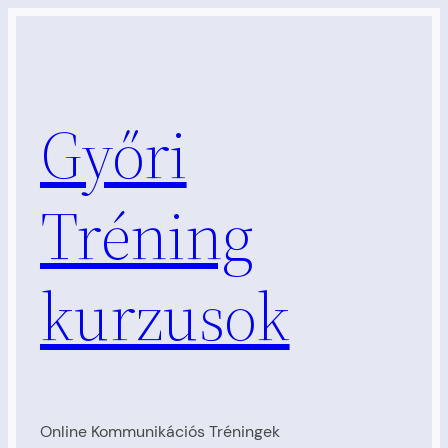
Ugrás
a
tartalomhoz
Győri
Tréning
kurzusok
Online Kommunikációs Tréningek