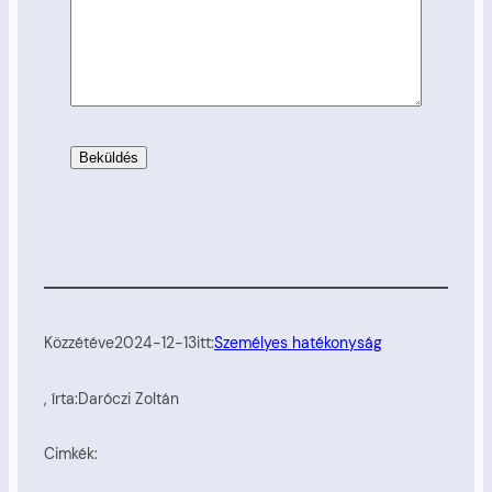
Közzétéve
2024-12-13
itt:
Személyes hatékonyság
, írta:
Daróczi Zoltán
Cimkék: