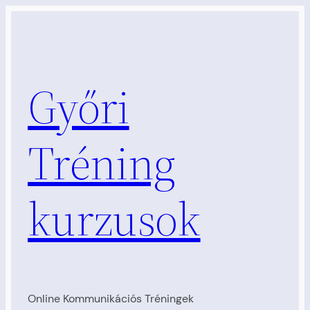
Ugrás
a
tartalomhoz
Győri
Tréning
kurzusok
Online Kommunikációs Tréningek