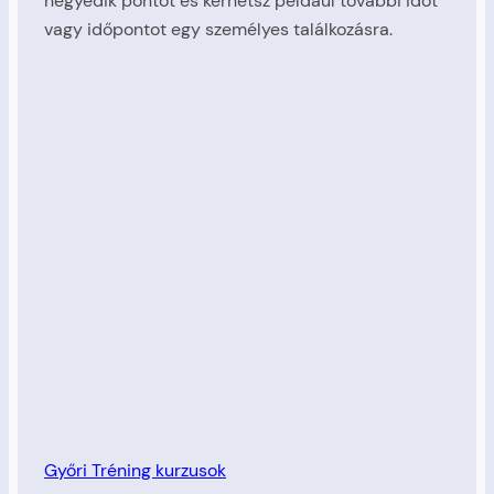
negyedik pontot és kérhetsz például további időt
vagy időpontot egy személyes találkozásra.
Győri Tréning kurzusok