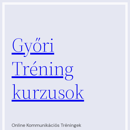
Ugrás
a
tartalomhoz
Győri
Tréning
kurzusok
Online Kommunikációs Tréningek