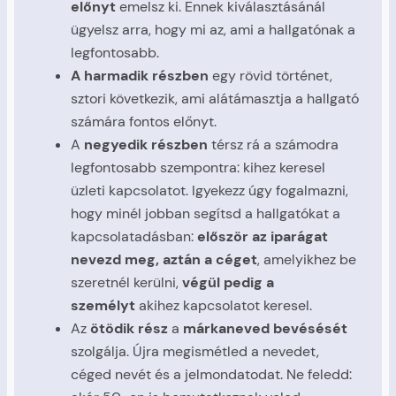
előnyt
emelsz ki. Ennek kiválasztásánál
ügyelsz arra, hogy mi az, ami a hallgatónak a
legfontosabb.
A harmadik részben
egy rövid történet,
sztori következik, ami alátámasztja a hallgató
számára fontos előnyt.
A
negyedik részben
térsz rá a számodra
legfontosabb szempontra: kihez keresel
üzleti kapcsolatot. Igyekezz úgy fogalmazni,
hogy minél jobban segítsd a hallgatókat a
kapcsolatadásban:
először az iparágat
nevezd meg, aztán a céget
, amelyikhez be
szeretnél kerülni,
végül pedig a
személyt
akihez kapcsolatot keresel.
Az
ötödik rész
a
márkaneved bevésését
szolgálja. Újra megismétled a nevedet,
céged nevét és a jelmondatodat. Ne feledd: