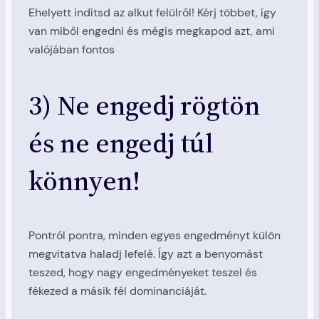
Ehelyett indítsd az alkut felülről! Kérj többet, így
van miből engedni és mégis megkapod azt, ami
valójában fontos
3) Ne engedj rögtön
és ne engedj túl
könnyen!
Pontról pontra, minden egyes engedményt külön
megvitatva haladj lefelé. Így azt a benyomást
teszed, hogy nagy engedményeket teszel és
fékezed a másik fél dominanciáját.