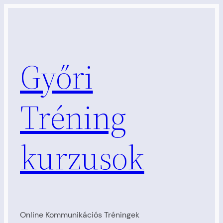
Ugrás
a
tartalomhoz
Győri
Tréning
kurzusok
Online Kommunikációs Tréningek